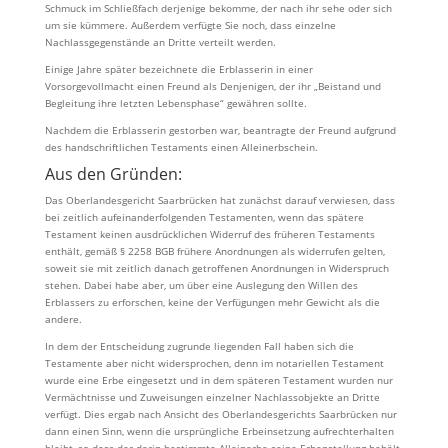
Schmuck im Schließfach derjenige bekomme, der nach ihr sehe oder sich
um sie kümmere. Außerdem verfügte Sie noch, dass einzelne
Nachlassgegenstände an Dritte verteilt werden.
Einige Jahre später bezeichnete die Erblasserin in einer
Vorsorgevollmacht einen Freund als Denjenigen, der ihr „Beistand und
Begleitung ihre letzten Lebensphase“ gewähren sollte.
Nachdem die Erblasserin gestorben war, beantragte der Freund aufgrund
des handschriftlichen Testaments einen Alleinerbschein.
Aus den Gründen:
Das Oberlandesgericht Saarbrücken hat zunächst darauf verwiesen, dass
bei zeitlich aufeinanderfolgenden Testamenten, wenn das spätere
Testament keinen ausdrücklichen Widerruf des früheren Testaments
enthält, gemäß § 2258 BGB frühere Anordnungen als widerrufen gelten,
soweit sie mit zeitlich danach getroffenen Anordnungen in Widerspruch
stehen. Dabei habe aber, um über eine Auslegung den Willen des
Erblassers zu erforschen, keine der Verfügungen mehr Gewicht als die
andere.
In dem der Entscheidung zugrunde liegenden Fall haben sich die
Testamente aber nicht widersprochen, denn im notariellen Testament
wurde eine Erbe eingesetzt und in dem späteren Testament wurden nur
Vermächtnisse und Zuweisungen einzelner Nachlassobjekte an Dritte
verfügt. Dies ergab nach Ansicht des Oberlandesgerichts Saarbrücken nur
dann einen Sinn, wenn die ursprüngliche Erbeinsetzung aufrechterhalten